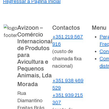
Regressar à Página Inicial
Avizoon –
Contactos
Menu
Comércio
+351 219 567
Per
Internacional
916
Fre
de Produtos
(custo de
Con
para
chamada fixa
Com
Avicultura e
nacional)
dist
Pequenos
Animais, Lda
+351 938 469
Morada
529
Rua
+351 939 215
Diamantino
307
Freitas Brás,