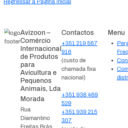
Regressar à Página Inicial
Avizoon –
Contactos
Menu
Comércio
+351 219 567
Per
Internacional
916
Fre
de Produtos
(custo de
Con
para
chamada fixa
Com
Avicultura e
nacional)
dist
Pequenos
Animais, Lda
+351 938 469
Morada
529
Rua
+351 939 215
Diamantino
307
Freitas Brás,