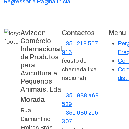
Regressar à Página Inicial
Avizoon –
Contactos
Menu
Comércio
+351 219 567
Per
Internacional
916
Fre
de Produtos
(custo de
Con
para
chamada fixa
Com
Avicultura e
nacional)
dist
Pequenos
Animais, Lda
+351 938 469
Morada
529
Rua
+351 939 215
Diamantino
307
Freitas Brás,