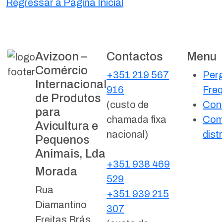
Regressar à Página Inicial
Avizoon –
Contactos
Menu
Comércio
+351 219 567
Per
Internacional
916
Fre
de Produtos
(custo de
Con
para
chamada fixa
Com
Avicultura e
nacional)
dist
Pequenos
Animais, Lda
+351 938 469
Morada
529
Rua
+351 939 215
Diamantino
307
Freitas Brás,