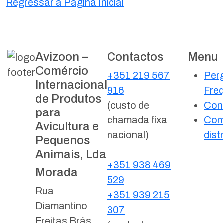
Regressar à Página Inicial
Avizoon –
Contactos
Menu
Comércio
+351 219 567
Per
Internacional
916
Fre
de Produtos
(custo de
Con
para
chamada fixa
Com
Avicultura e
nacional)
dist
Pequenos
Animais, Lda
+351 938 469
Morada
529
Rua
+351 939 215
Diamantino
307
Freitas Brás,