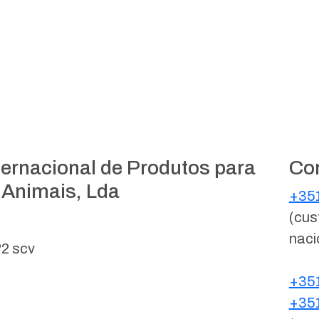
ternacional de Produtos para
Co
 Animais, Lda
+351
(cus
naci
º2 scv
+351
+351