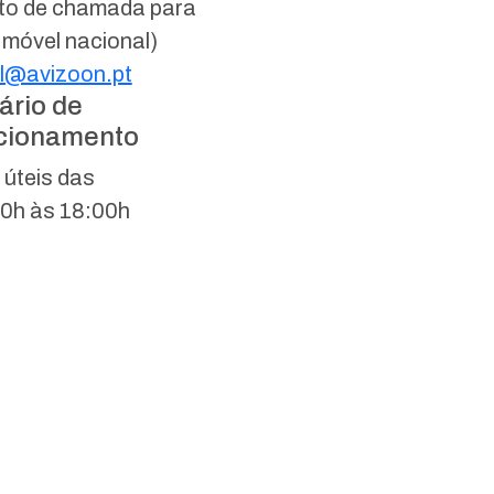
to de chamada para
 móvel nacional)
l@avizoon.pt
ário de
cionamento
 úteis das
0h às 18:00h