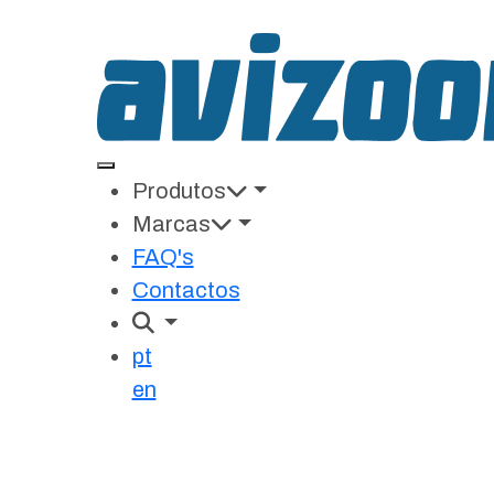
Produtos
Marcas
FAQ's
Contactos
Erro 404
pt
en
Parece que não existe nenhuma pág