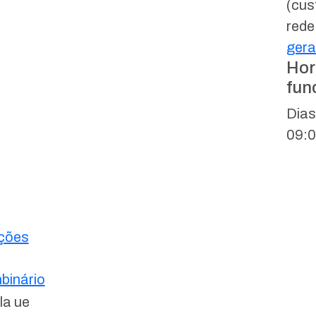
(cus
rede
gera
Hor
fun
Dias
09:0
ações
binário