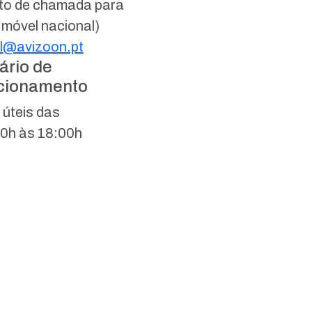
to de chamada para
 móvel nacional)
l@avizoon.pt
ário de
cionamento
 úteis das
0h às 18:00h