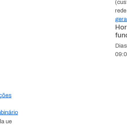
(cus
rede
gera
Hor
fun
Dias
09:0
ações
binário