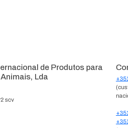
ternacional de Produtos para
Co
 Animais, Lda
+351
(cus
naci
º2 scv
+351
+351