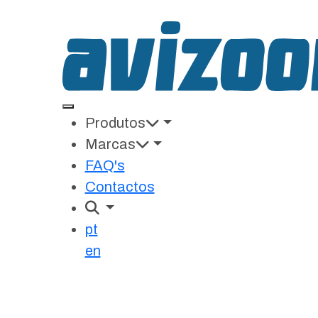
Produtos
Marcas
FAQ's
Contactos
Erro 404
pt
en
Parece que não existe nenhuma pág